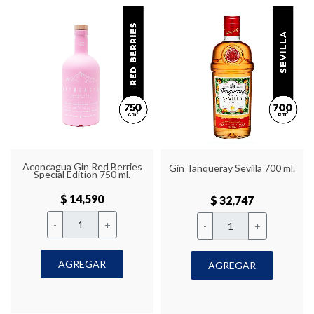
Aconcagua Gin Red Berries
Gin Tanqueray Sevilla 700 ml.
Special Edition 750 ml.
$ 14,590
$ 32,747
-
+
-
+
AGREGAR
AGREGAR