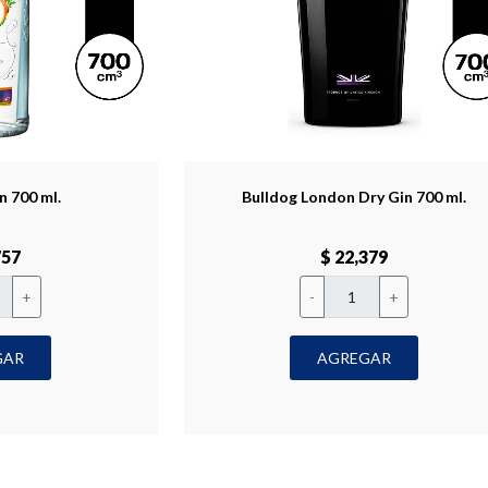
n 700 ml.
Bulldog London Dry Gin 700 ml.
757
$ 22,379
+
-
+
GAR
AGREGAR