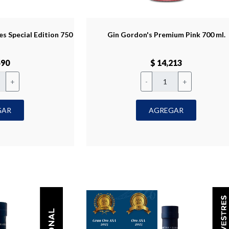
s Special Edition 750
Gin Gordon's Premium Pink 700 ml.
590
$ 14,213
+
-
+
GAR
AGREGAR