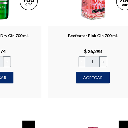
Dry Gin 700 ml.
Beefeater Pink Gin 700 ml.
274
$ 26,298
+
-
+
GAR
AGREGAR