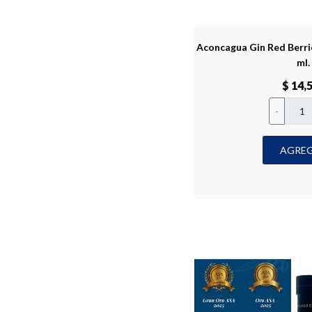
Aconcagua Gin Red Berrie
ml.
$ 14,
-
AGRE