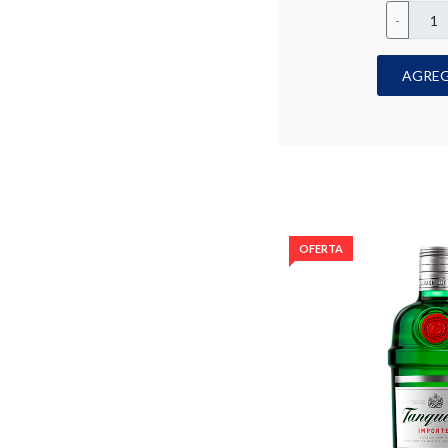
-
AGRE
OFERTA