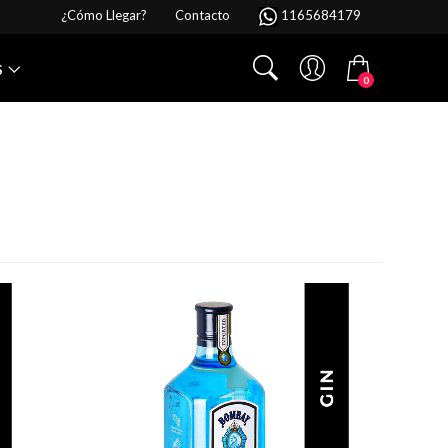
¿Cómo Llegar?
Contacto
1165684179
S
0