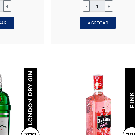
+
-
+
GAR
AGREGAR