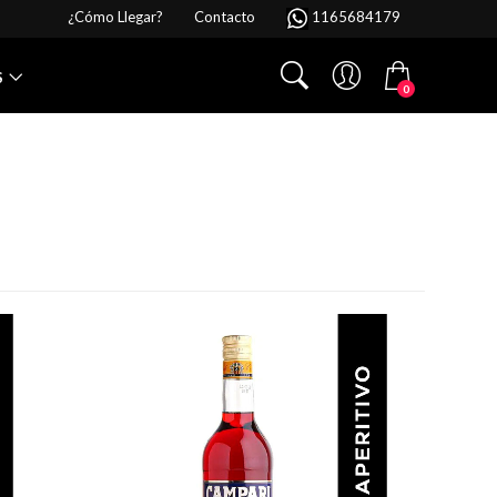
¿Cómo Llegar?
Contacto
1165684179
S
0