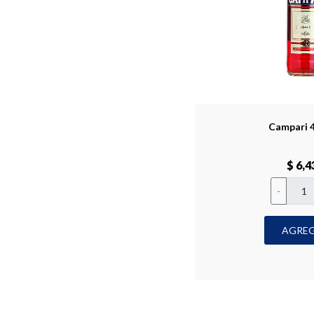
Campari 4
$ 6,4
-
AGRE