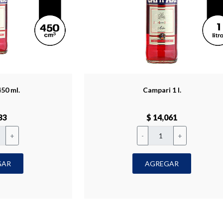
50 ml.
Campari 1 l.
33
$ 14,061
+
-
+
GAR
AGREGAR