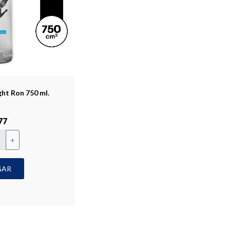
ht Ron 750 ml.
77
+
GAR