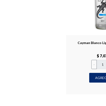
Cayman Blanco Lig
$ 7,0
-
AGRE