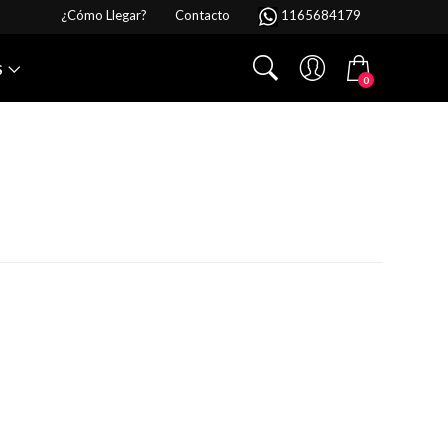
¿Cómo Llegar?
Contacto
1165684179
S
0