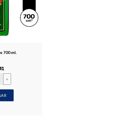
e 700 ml.
41
+
GAR