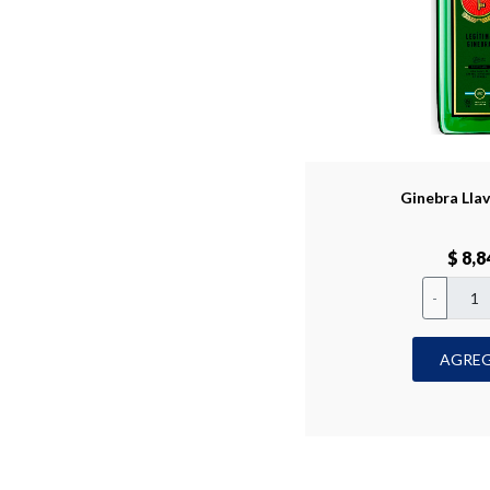
Ginebra Llav
$ 8,8
-
AGRE