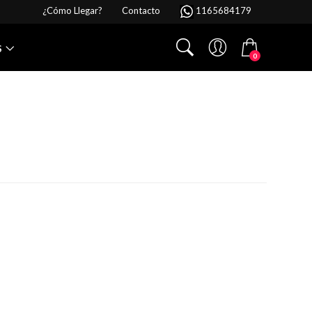
¿Cómo Llegar?
Contacto
1165684179
S
0